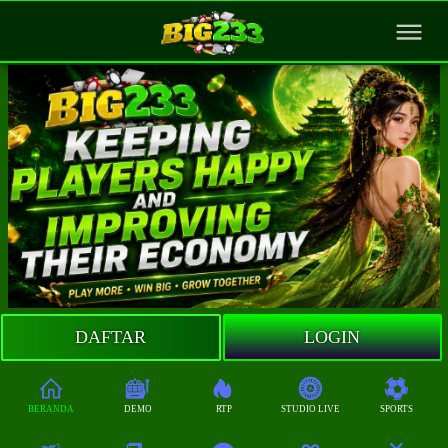
Beranda
Demo
RTP
Studio Live
Sports
Arcade
Arena Kartu
Angka
DAFTAR
LOGIN
Promo
Live TV
BERANDA
DEMO
RTP
STUDIO LIVE
SPORTS
Whatsapp